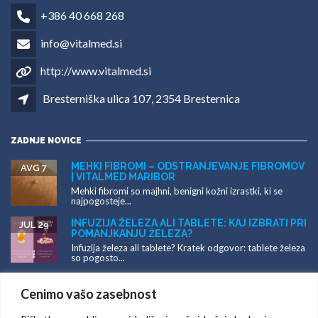
za Vaše zdravje.
+386 40 668 268
info@vitalmed.si
http://www.vitalmed.si
Bresterniška ulica 107, 2354 Bresternica
ZADNJE NOVICE
MEHKI FIBROMI – ODSTRANJEVANJE
AVG 7
FIBROMOV | VITALMED MARIBOR
Mehki fibromi so majhni, benigni kožni izrastki, ki se
najpogosteje...
INFUZIJA ŽELEZA ALI TABLETE: KAJ IZBRATI
JUL 29
PRI POMANJKANJU ŽELEZA?
Infuzija železa ali tablete? Kratek odgovor: tablete
železa so pogosto...
Cenimo vašo zasebnost
ODSTRANJEVANJE KOŽNIH ZNAMENJ IN
JUL 27
SPREMEMB V MARIBORU – LASER,