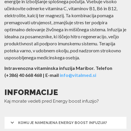
povečanje energije in izboljšanje splošnega počutja.
Vsebuje visoko učinkovite odmerke vitamina C, vitaminov
B1, B6 in B12, elektrolite, kalcij ter magnezij. Ta
kombinacija pomaga premagovati utrujenost, zmanjšuje
stres ter podpira optimalno delovanje živčnega in
mišičnega sistema. Infuzija je idealna za posameznike, ki
iščejo hitro regeneracijo, večjo produktivnost ali podporo
imunskemu sistemu. Terapija poteka varno, v udobnem
okolju, pod nadzorom strokovno usposobljenega
medicinskega osebja.
Intravenozna vitaminska infuzija Maribor. Telefon
(+386) 40 668 468 | E-mail
info@vitalmed.si
INFORMACIJE
Kaj morate vedeti pred Energy boost infuzijo?
KOMU JE NAMENJENA ENERGY BOOST INFUZIJA?