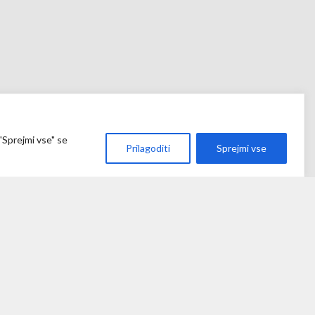
"Sprejmi vse" se
Prilagoditi
Sprejmi vse