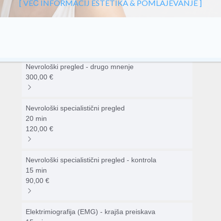
[ VEČ INFORMACIJ ESTETIKA & POMLAJEVANJE ]