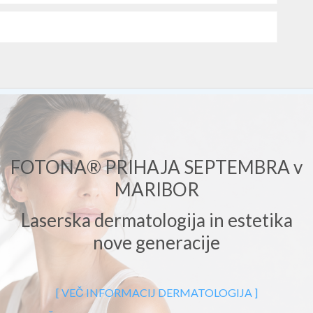
FOTONA® PRIHAJA SEPTEMBRA v
MARIBOR
Laserska dermatologija in estetika
nove generacije
ON-LINE REZERVACIJA TERMINA
[ VEČ INFORMACIJ DERMATOLOGIJA ]