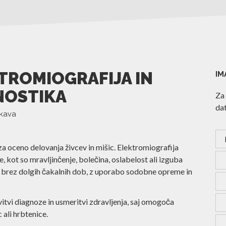
TROMIOGRAFIJA IN
IM
NOSTIKA
Za 
dat
skava
 oceno delovanja živcev in mišic. Elektromiografija
kot so mravljinčenje, bolečina, oslabelost ali izguba
brez dolgih čakalnih dob, z uporabo sodobne opreme in
tvi diagnoze in usmeritvi zdravljenja, saj omogoča
 ali hrbtenice.