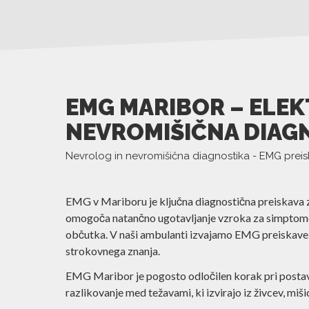
EMG MARIBOR – ELEK
NEVROMIŠIČNA DIAG
Nevrolog in nevromišična diagnostika - EMG prei
EMG v Mariboru je ključna diagnostična preiskava za
omogoča natančno ugotavljanje vzroka za simptome, 
občutka. V naši ambulanti izvajamo EMG preiskave 
strokovnega znanja.
EMG Maribor je pogosto odločilen korak pri postavi
razlikovanje med težavami, ki izvirajo iz živcev, mišic