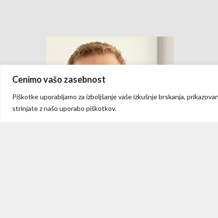
Cenimo vašo zasebnost
Piškotke uporabljamo za izboljšanje vaše izkušnje brskanja, prikazovan
strinjate z našo uporabo piškotkov.
DR. TOMAŽ OMERZU, DR. MED.
Nevrolog