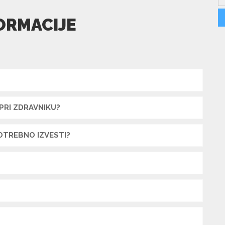
ORMACIJE
RI ZDRAVNIKU?
OTREBNO IZVESTI?
FOTONA® PRIHAJA SEPTEMBRA v
MARIBOR
Laserska dermatologija in estetika