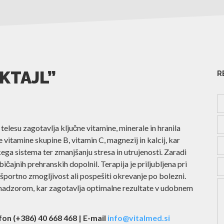
KTAJL”
RE
telesu zagotavlja ključne vitamine, minerale in hranila
itamine skupine B, vitamin C, magnezij in kalcij, kar
a sistema ter zmanjšanju stresa in utrujenosti. Zaradi
ičajnih prehranskih dopolnil. Terapija je priljubljena pri
 športno zmogljivost ali pospešiti okrevanje po bolezni.
nadzorom, kar zagotavlja optimalne rezultate v udobnem
on (+386) 40 668 468 | E-mail
info@vitalmed.si