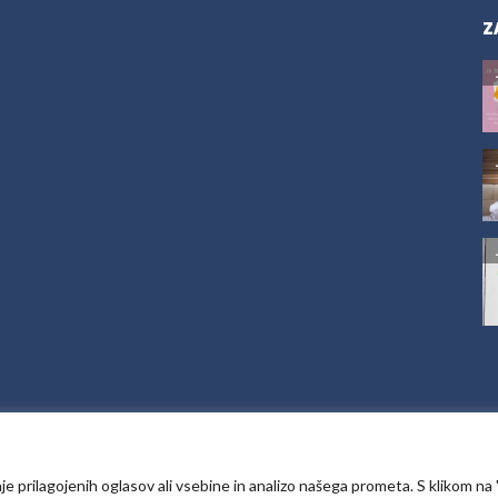
ZA
J
J
J
je prilagojenih oglasov ali vsebine in analizo našega prometa. S klikom na 