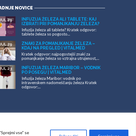
DNJE NOVICE
INFUZIJA ŽELEZA ALI TABLETE: KAJ
UL 29
IZBRATI PRI POMANJKANJU ŽELEZA?
Infuzija železa ali tablete? Kratek odgovor:
tablete železa so pogosto...
ZNAKI ZA POMANJKANJE ŽELEZA –
UL 29
KDAJ NA PREGLED | VITALMED
Kratek odgovor: najpogostejši znaki za
pomanjkanje železa so vztrajna utrujenost,...
INFUZIJA ŽELEZA MARIBOR – VODNIK
UL 23
PO POSEGU | VITALMED
Infuzija železa Maribor: vodnik po
intravenskem nadomeščanju železa Kratek
odgovor:...
"Sprejmi vse" se