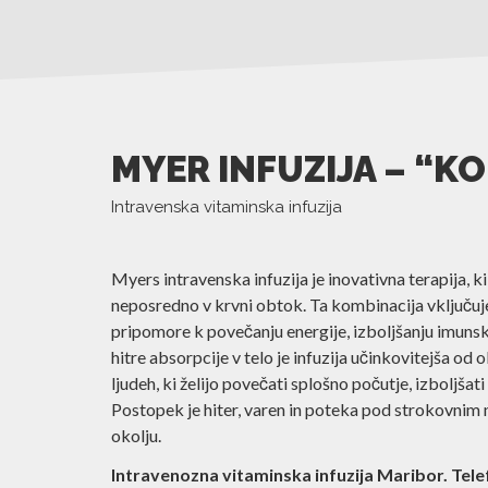
MYER INFUZIJA – “KO
Intravenska vitaminska infuzija
Myers intravenska infuzija je inovativna terapija, ki 
neposredno v krvni obtok. Ta kombinacija vključuje v
pripomore k povečanju energije, izboljšanju imunskeg
hitre absorpcije v telo je infuzija učinkovitejša od ob
ljudeh, ki želijo povečati splošno počutje, izboljšati
Postopek je hiter, varen in poteka pod strokovnim 
okolju.
Intravenozna vitaminska infuzija Maribor. Telef