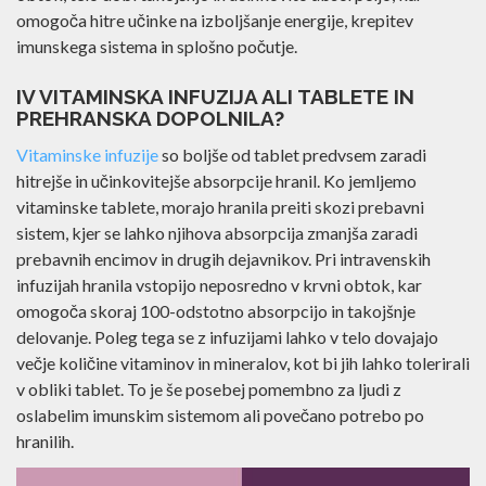
količine infuzije. Ker hranila vstopijo neposredno v krvni
obtok, telo dobi takojšnjo in učinkovito absorpcijo, kar
omogoča hitre učinke na izboljšanje energije, krepitev
imunskega sistema in splošno počutje.
FOTONA® PRIHAJA
IV VITAMINSKA INFUZIJA ALI TABLETE IN
PREHRANSKA DOPOLNILA?
SEPTEMBRA v MARIBOR
Vitaminske infuzije
so boljše od tablet predvsem zaradi
Laserska dermatologija in
hitrejše in učinkovitejše absorpcije hranil. Ko jemljemo
vitaminske tablete, morajo hranila preiti skozi prebavni
estetika
sistem, kjer se lahko njihova absorpcija zmanjša zaradi
ZAP
nove generacije
prebavnih encimov in drugih dejavnikov. Pri intravenskih
infuzijah hranila vstopijo neposredno v krvni obtok, kar
omogoča skoraj 100-odstotno absorpcijo in takojšnje
[ VEČ INFORMACIJ DERMATOLOGIJA ]
delovanje. Poleg tega se z infuzijami lahko v telo dovajajo
večje količine vitaminov in mineralov, kot bi jih lahko
[ VEČ INFORMACIJ ESTETIKA & POMLAJEVANJE ]
tolerirali v obliki tablet. To je še posebej pomembno za
ljudi z oslabelim imunskim sistemom ali povečano potrebo