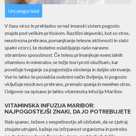
Uncategorized
V času viroz in prehladov se naš imunski sistem pogosto
znajde pod velikim pritiskom. Različni dejavniki, kot so
stres, neustrezna prehrana, pomanjkanje telesne aktivnosti
in slabi spalni vzorci, še dodatno oslabljujejo našo naravno
obrambno sposobnost. Če telesu primanjkuje esencialnih
vitaminov in mineralov, se težje bori proti okužbam, kar
povečuje tveganje za pogostejša obolenja in daljše
okrevanje. Vse to lahko še poslabša sodobni način življenja,
ki pogosto vključuje nezdravo prehrano, premalo spanja in
nenehen stres. Odgovor na opisano je lahko vitaminska
infuzija Maribor.
VITAMINSKA INFUZIJA MARIBOR:
NAJPOGOSTEJŠI ZNAKI, DA JO
POTREBUJETE
Slab spanec, težave z nespečnostjo ali občutek, da se