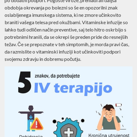
zjutraj zbujate utrujeni, kažejo na izčrpanost organizma in
potrebo po dodatni podpori. Pogoste viroze, prehladi ali
daljša obdobja okrevanja po bolezni so še en opozorilni
znak oslabljenega imunskega sistema, ki ne zmore
učinkovito braniti vašega telesa pred okužbami.
Vitaminske infuzije so lahko tudi odličen način preventive,
saj telo hitro oskrbijo s potrebnimi hranili, da se okrepi še
preden pride do resnejših težav. Če se prepoznate v teh
simptomih, je morda pravi čas, da razmislite o vitaminski
infuziji kot učinkoviti podpori svojemu zdravju in dobremu
počutju.