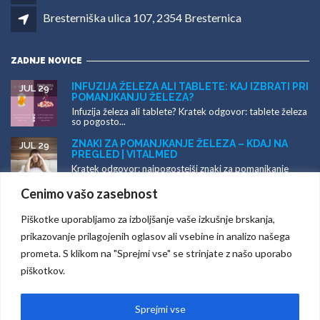
info@vitalmed.si
http://www.vitalmed.si
Bresterniška ulica 107, 2354 Bresternica
ZADNJE NOVICE
INFUZIJA ŽELEZA ALI TABLETE: KAJ IZBRATI
JUL 29
PRI POMANJKANJU ŽELEZA?
Infuzija železa ali tablete? Kratek odgovor: tablete
železa so pogosto...
Cenimo vašo zasebnost
ZNAKI ZA POMANJKANJE ŽELEZA – KDAJ NA
JUL 29
PREGLED | VITALMED
Piškotke uporabljamo za izboljšanje vaše izkušnje brskanja,
Kratek odgovor: najpogostejši znaki za pomanjkanje
železa so vztrajna utrujenost,...
prikazovanje prilagojenih oglasov ali vsebine in analizo
našega prometa. S klikom na "Sprejmi vse" se strinjate z našo
INFUZIJA ŽELEZA MARIBOR – VODNIK PO
JUL 23
POSEGU | VITALMED
uporabo piškotkov.
Infuzija železa Maribor: vodnik po intravenskem
nadomeščanju železa Kratek odgovor:...
Sprejmi vse