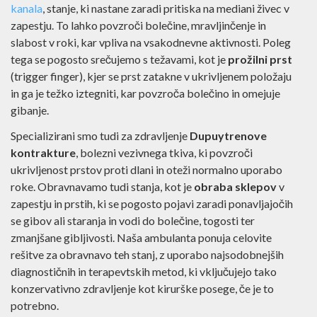
kanala
, stanje, ki nastane zaradi pritiska na mediani živec v
zapestju. To lahko povzroči bolečine, mravljinčenje in
slabost v roki, kar vpliva na vsakodnevne aktivnosti. Poleg
tega se pogosto srečujemo s težavami, kot je
prožilni prst
(trigger finger), kjer se prst zatakne v ukrivljenem položaju
in ga je težko iztegniti, kar povzroča bolečino in omejuje
gibanje.
Specializirani smo tudi za zdravljenje
Dupuytrenove
kontrakture
, bolezni vezivnega tkiva, ki povzroči
ukrivljenost prstov proti dlani in oteži normalno uporabo
roke. Obravnavamo tudi stanja, kot je
obraba sklepov
v
zapestju in prstih, ki se pogosto pojavi zaradi ponavljajočih
se gibov ali staranja in vodi do bolečine, togosti ter
zmanjšane gibljivosti. Naša ambulanta ponuja celovite
rešitve za obravnavo teh stanj, z uporabo najsodobnejših
diagnostičnih in terapevtskih metod, ki vključujejo tako
konzervativno zdravljenje kot kirurške posege, če je to
potrebno.