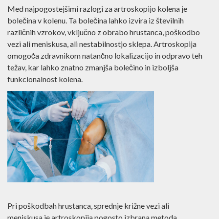
Med najpogostejšimi razlogi za artroskopijo kolena je
bolečina v kolenu. Ta bolečina lahko izvira iz številnih
različnih vzrokov, vključno z obrabo hrustanca, poškodbo
vezi ali meniskusa, ali nestabilnostjo sklepa. Artroskopija
omogoča zdravnikom natančno lokalizacijo in odpravo teh
težav, kar lahko znatno zmanjša bolečino in izboljša
funkcionalnost kolena.
Pri poškodbah hrustanca, sprednje križne vezi ali
meniskusa je artroskopija pogosto izbrana metoda