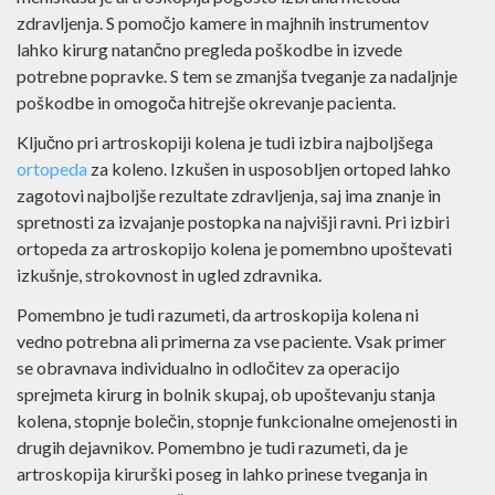
zdravljenja. S pomočjo kamere in majhnih instrumentov
lahko kirurg natančno pregleda poškodbe in izvede
potrebne popravke. S tem se zmanjša tveganje za nadaljnje
poškodbe in omogoča hitrejše okrevanje pacienta.
Ključno pri artroskopiji kolena je tudi izbira najboljšega
ortopeda
za koleno. Izkušen in usposobljen ortoped lahko
zagotovi najboljše rezultate zdravljenja, saj ima znanje in
spretnosti za izvajanje postopka na najvišji ravni. Pri izbiri
ortopeda za artroskopijo kolena je pomembno upoštevati
izkušnje, strokovnost in ugled zdravnika.
Pomembno je tudi razumeti, da artroskopija kolena ni
vedno potrebna ali primerna za vse paciente. Vsak primer
se obravnava individualno in odločitev za operacijo
sprejmeta kirurg in bolnik skupaj, ob upoštevanju stanja
kolena, stopnje bolečin, stopnje funkcionalne omejenosti in
drugih dejavnikov. Pomembno je tudi razumeti, da je
artroskopija kirurški poseg in lahko prinese tveganja in