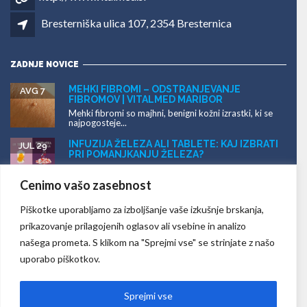
Bresterniška ulica 107, 2354 Bresternica
ZADNJE NOVICE
MEHKI FIBROMI – ODSTRANJEVANJE
AVG 7
FIBROMOV | VITALMED MARIBOR
Mehki fibromi so majhni, benigni kožni izrastki, ki se
najpogosteje...
INFUZIJA ŽELEZA ALI TABLETE: KAJ IZBRATI
JUL 29
PRI POMANJKANJU ŽELEZA?
Infuzija železa ali tablete? Kratek odgovor: tablete
železa so pogosto...
Cenimo vašo zasebnost
ODSTRANJEVANJE KOŽNIH ZNAMENJ IN
JUL 27
Piškotke uporabljamo za izboljšanje vaše izkušnje brskanja,
SPREMEMB V MARIBORU – LASER,
RADIOFREKVENCA ALI KIRURŠKA
prikazovanje prilagojenih oglasov ali vsebine in analizo
ODSTRANITEV?
našega prometa. S klikom na "Sprejmi vse" se strinjate z našo
Odstranjevanje kožnih znamenj drugih kožnih
sprememb ne poteka vedno na...
uporabo piškotkov.
Sprejmi vse