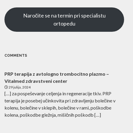
Naročite se na termin pri specialistu
ortopedu
FOTONA® PRIHAJA
SEPTEMBRA v MARIBOR
COMMENTS
Laserska dermatologija in
estetika
PRP terapija z avtologno trombocitno plazmo –
ZAP
nove generacije
Vitalmed zdravstveni center
29 julija, 2024
[…] za pospeševanje celjenja in regeneracije tkiv. PRP
terapija je posebej učinkovita pri zdravljenju bolečine v
[ VEČ INFORMACIJ DERMATOLOGIJA ]
kolenu, bolečine v sklepih, bolečine v rami, poškodbe
[ VEČ INFORMACIJ ESTETIKA & POMLAJEVANJE ]
kolena, poškodbe gležnja, mišičnih poškodb […]