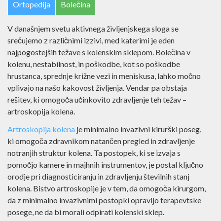
Ortopedija
Bolečina
V današnjem svetu aktivnega življenjskega sloga se
srečujemo z različnimi izzivi, med katerimi je eden
najpogostejših težave s kolenskim sklepom. Bolečina v
kolenu, nestabilnost, in poškodbe, kot so poškodbe
hrustanca, sprednje križne vezi in meniskusa, lahko močno
vplivajo na našo kakovost življenja. Vendar pa obstaja
rešitev, ki omogoča učinkovito zdravljenje teh težav –
artroskopija kolena.
Artroskopija kolena
je minimalno invazivni kirurški poseg,
ki omogoča zdravnikom natančen pregled in zdravljenje
notranjih struktur kolena. Ta postopek, ki se izvaja s
pomočjo kamere in majhnih instrumentov, je postal ključno
orodje pri diagnosticiranju in zdravljenju številnih stanj
kolena. Bistvo artroskopije je v tem, da omogoča kirurgom,
da z minimalno invazivnimi postopki opravijo terapevtske
posege, ne da bi morali odpirati kolenski sklep.